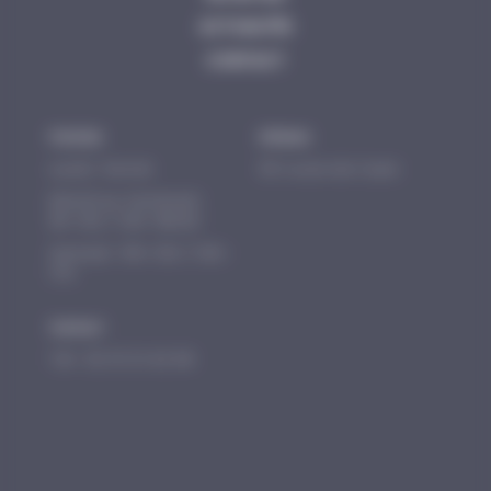
ACTUALITÉS
CONTACT
Horaires
Adresse
Lundi : Fermé
30 route de Caen
Mardi au Vendredi :
14 400 BAYEUX
9h-12h / 14h-18h30
Samedi : 10h-12h / 14h-
17h
Contact
Tél : 02 31 21 42 66
Email : aquastil14@gmail.com
Politique de confidentialité