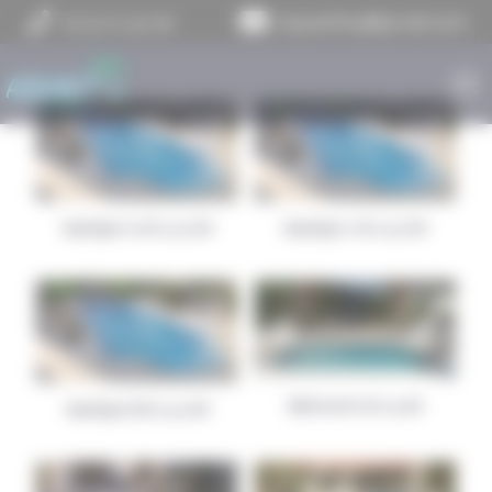
Panneau de gestion des cookies
02 31 21 42 66
aquastil14@gmail.com
Arpège 10.8 x 4.2 M
Arpège 7.8 x 4.2 M
Belcanto 8 x 4 M
Arpège 8.8 x 4.2 M